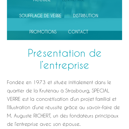
SOUFFLAGE DE VERRE
DISTRIBUTION
PROMOTIONS
CONTACT
Présentation de
l’entreprise
Fondée en 1973 et située initialement dans le
quartier de la Krutenau à Strasbourg, SPECIAL
VERRE est la concrétisation d’un projet familial et
l’illustration d’une réussite grâce au savoir-faire de
M. Auguste RICHERT, un des fondateurs principaux
de l’entreprise avec son épouse.